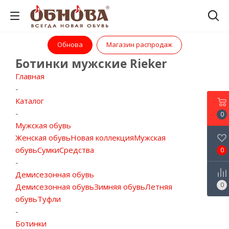
Обнова
Магазин распродаж
Ботинки мужские Rieker
Главная
-
Каталог
-
0
Мужская обувь
Женская обувь
Новая коллекция
Мужская
обувь
Сумки
Средства
0
-
Демисезонная обувь
0
Демисезонная обувь
Зимняя обувь
Летняя
обувь
Туфли
-
Ботинки