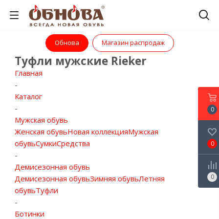
Обнова
Магазин распродаж
Туфли мужские Rieker
Главная
-
Каталог
-
0
Мужская обувь
Женская обувь
Новая коллекция
Мужская
обувь
Сумки
Средства
0
-
Демисезонная обувь
0
Демисезонная обувь
Зимняя обувь
Летняя
обувь
Туфли
-
Ботинки