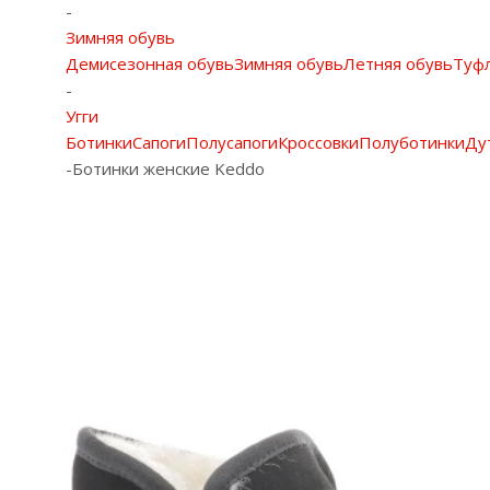
-
Зимняя обувь
Демисезонная обувь
Зимняя обувь
Летняя обувь
Туф
-
Угги
Ботинки
Сапоги
Полусапоги
Кроссовки
Полуботинки
Ду
-
Ботинки женские Keddo