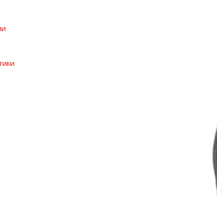
ли
тики