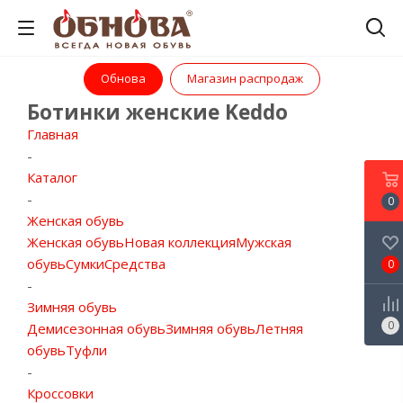
Обнова
Магазин распродаж
Ботинки женские Keddo
Главная
-
Каталог
-
0
Женская обувь
Женская обувь
Новая коллекция
Мужская
обувь
Сумки
Средства
0
-
Зимняя обувь
0
Демисезонная обувь
Зимняя обувь
Летняя
обувь
Туфли
-
Кроссовки