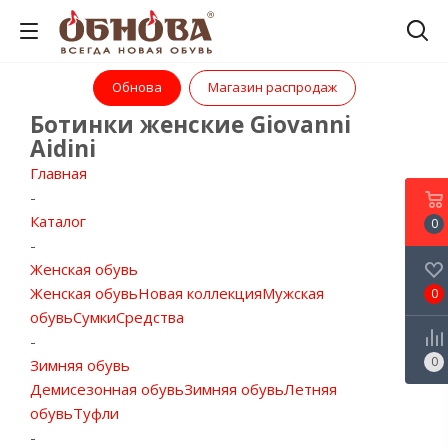
Обнова
Магазин распродаж
Ботинки женские Giovanni
Aidini
Главная
-
Каталог
0
-
Женская обувь
Женская обувь
Новая коллекция
Мужская
0
обувь
Сумки
Средства
-
0
Зимняя обувь
Демисезонная обувь
Зимняя обувь
Летняя
обувь
Туфли
-