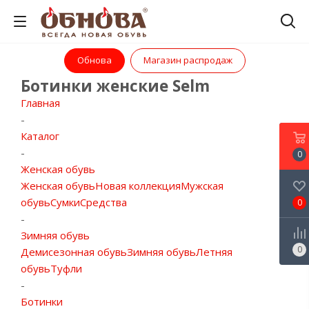
Обнова
Магазин распродаж
Ботинки женские Selm
Главная
-
Каталог
-
0
Женская обувь
Женская обувь
Новая коллекция
Мужская
обувь
Сумки
Средства
0
-
Зимняя обувь
0
Демисезонная обувь
Зимняя обувь
Летняя
обувь
Туфли
-
Ботинки