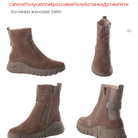
Сапоги
Полусапоги
Кроссовки
Полуботинки
Дутики
Угги
-
Ботинки женские Selm