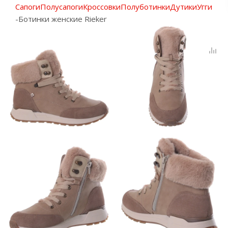
Сапоги
Полусапоги
Кроссовки
Полуботинки
Дутики
Угги
-
Ботинки женские Rieker