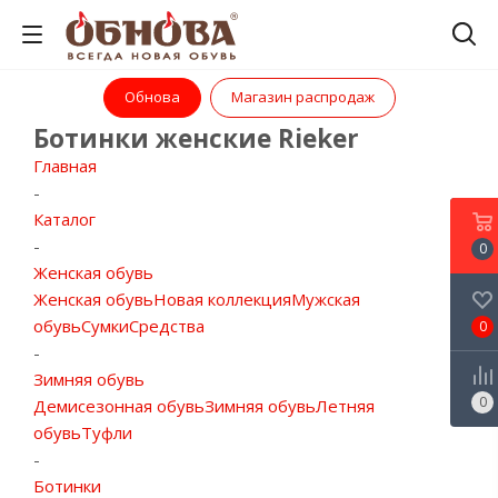
Обнова
Магазин распродаж
Ботинки женские Rieker
Главная
-
Каталог
-
0
Женская обувь
Женская обувь
Новая коллекция
Мужская
обувь
Сумки
Средства
0
-
Зимняя обувь
0
Демисезонная обувь
Зимняя обувь
Летняя
обувь
Туфли
-
Ботинки