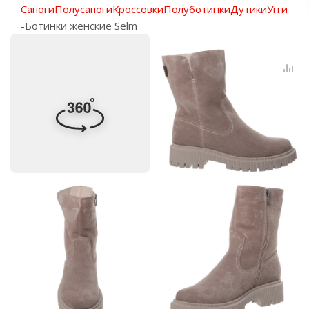
Сапоги
Полусапоги
Кроссовки
Полуботинки
Дутики
Угги
-
Ботинки женские Selm