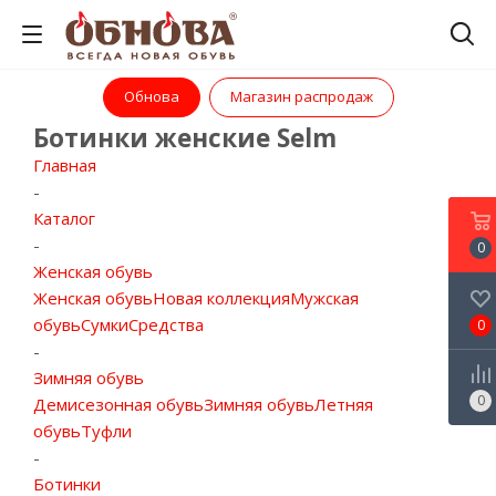
Обнова
Магазин распродаж
Ботинки женские Selm
Главная
-
Каталог
-
0
Женская обувь
Женская обувь
Новая коллекция
Мужская
обувь
Сумки
Средства
0
-
Зимняя обувь
0
Демисезонная обувь
Зимняя обувь
Летняя
обувь
Туфли
-
Ботинки