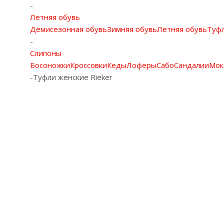
-
Летняя обувь
Демисезонная обувь
Зимняя обувь
Летняя обувь
Туф
-
Слипоны
Босоножки
Кроссовки
Кеды
Лоферы
Сабо
Сандалии
Мок
-
Туфли женские Rieker