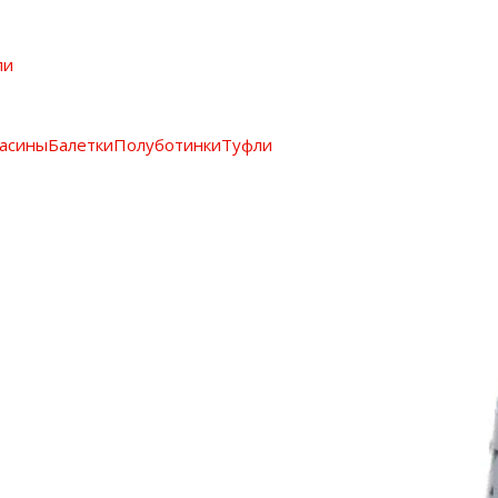
ли
асины
Балетки
Полуботинки
Туфли