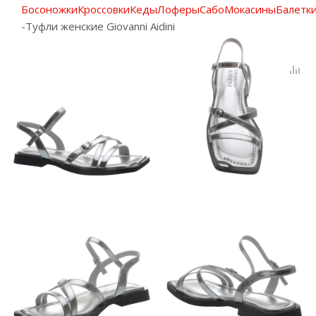
Босоножки
Кроссовки
Кеды
Лоферы
Сабо
Мокасины
Балетк
-
Туфли женские Giovanni Aidini