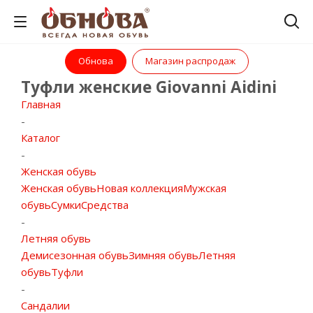
Обнова
Магазин распродаж
Туфли женские Giovanni Aidini
Главная
-
Каталог
-
Женская обувь
Женская обувь
Новая коллекция
Мужская
обувь
Сумки
Средства
-
Летняя обувь
Демисезонная обувь
Зимняя обувь
Летняя
обувь
Туфли
-
Сандалии