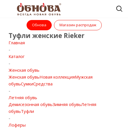
Обнова
Магазин распродаж
Туфли женские Rieker
Главная
-
Каталог
-
Женская обувь
Женская обувь
Новая коллекция
Мужская
обувь
Сумки
Средства
-
Летняя обувь
Демисезонная обувь
Зимняя обувь
Летняя
обувь
Туфли
-
Лоферы