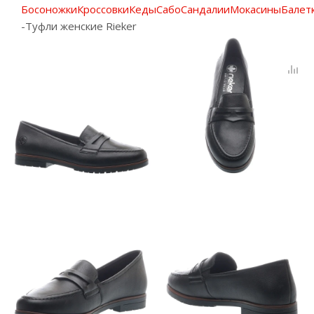
Босоножки
Кроссовки
Кеды
Сабо
Сандалии
Мокасины
Балет
-
Туфли женские Rieker