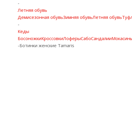
-
Летняя обувь
Демисезонная обувь
Зимняя обувь
Летняя обувь
Туф
-
Кеды
Босоножки
Кроссовки
Лоферы
Сабо
Сандалии
Мокасин
-
Ботинки женские Tamaris