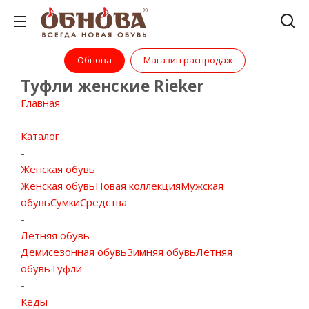
Обнова
Магазин распродаж
Туфли женские Rieker
Главная
-
Каталог
-
Женская обувь
Женская обувь
Новая коллекция
Мужская
обувь
Сумки
Средства
-
Летняя обувь
Демисезонная обувь
Зимняя обувь
Летняя
обувь
Туфли
-
Кеды