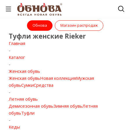
Обнова
Магазин распродаж
Туфли женские Rieker
Главная
-
Каталог
-
Женская обувь
Женская обувь
Новая коллекция
Мужская
обувь
Сумки
Средства
-
Летняя обувь
Демисезонная обувь
Зимняя обувь
Летняя
обувь
Туфли
-
Кеды