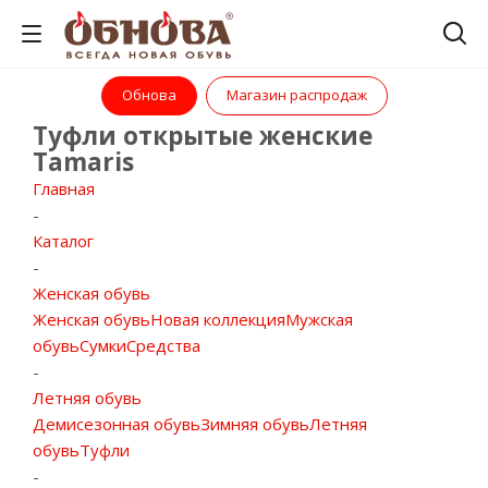
Обнова
Магазин распродаж
Туфли открытые женские
Tamaris
Главная
-
Каталог
-
Женская обувь
Женская обувь
Новая коллекция
Мужская
обувь
Сумки
Средства
-
Летняя обувь
Демисезонная обувь
Зимняя обувь
Летняя
обувь
Туфли
-