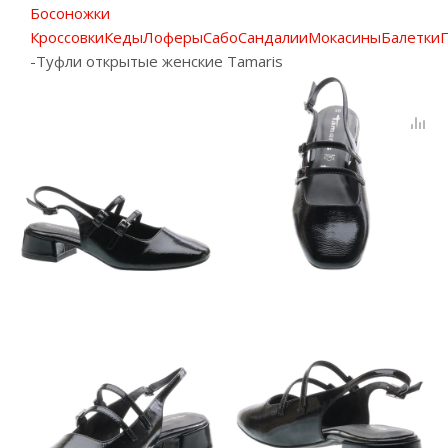
Босоножки
Кроссовки
Кеды
Лоферы
Сабо
Сандалии
Мокасины
Балетки
-
Туфли открытые женские Tamaris