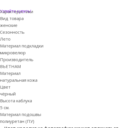
Успейте купить!
Характеристики
Вид товара
женские
Сезонность
Лето
Материал подкладки
микровелюр
Производитель
ВЬЕТНАМ
Материал
натуральная кожа
Цвет
чёрный
Высота каблука
5 см.
Материал подошвы
полиуретан (ПУ)
Цвет изделия на фотографии может отличаться