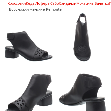
Кроссовки
Кеды
Лоферы
Сабо
Сандалии
Мокасины
Балетки
-
Босоножки женские Remonte