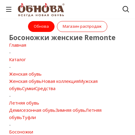
Обнова
Магазин распродаж
Босоножки женские Remonte
Главная
-
Каталог
-
Женская обувь
Женская обувь
Новая коллекция
Мужская
обувь
Сумки
Средства
-
Летняя обувь
Демисезонная обувь
Зимняя обувь
Летняя
обувь
Туфли
-
Босоножки