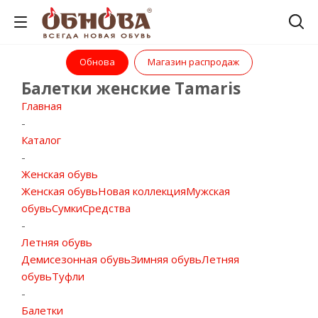
Обнова
Магазин распродаж
Балетки женские Tamaris
Главная
-
Каталог
-
Женская обувь
Женская обувь
Новая коллекция
Мужская
обувь
Сумки
Средства
-
Летняя обувь
Демисезонная обувь
Зимняя обувь
Летняя
обувь
Туфли
-
Балетки