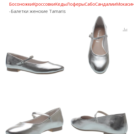
Босоножки
Кроссовки
Кеды
Лоферы
Сабо
Сандалии
Мокаси
-
Балетки женские Tamaris