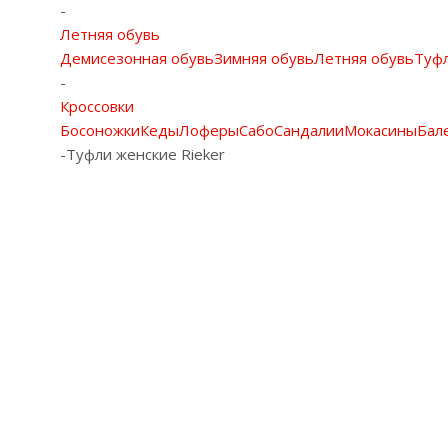
-
Летняя обувь
Демисезонная обувь
Зимняя обувь
Летняя обувь
Туф
-
Кроссовки
Босоножки
Кеды
Лоферы
Сабо
Сандалии
Мокасины
Бал
-
Туфли женские Rieker