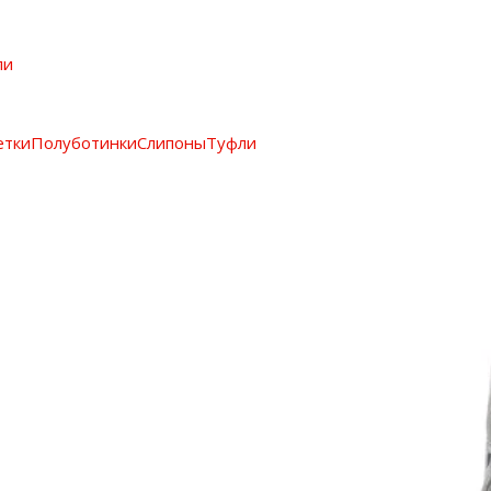
ли
етки
Полуботинки
Слипоны
Туфли