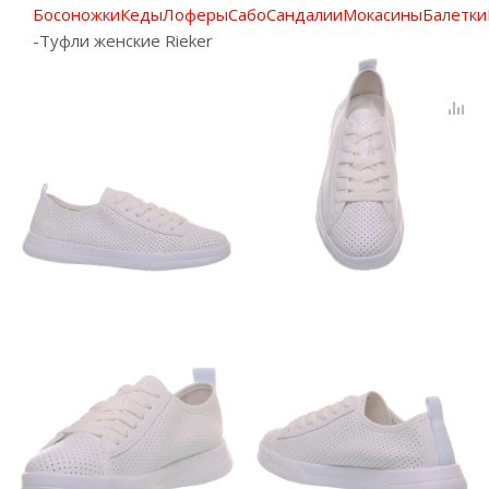
Босоножки
Кеды
Лоферы
Сабо
Сандалии
Мокасины
Балетки
-
Туфли женские Rieker