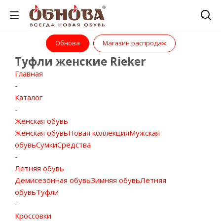
Обнова
Магазин распродаж
Туфли женские Rieker
Главная
-
Каталог
-
Женская обувь
Женская обувь
Новая коллекция
Мужская
обувь
Сумки
Средства
-
Летняя обувь
Демисезонная обувь
Зимняя обувь
Летняя
обувь
Туфли
-
Кроссовки