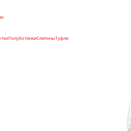
ли
етки
Полуботинки
Слипоны
Туфли