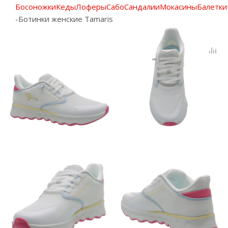
Босоножки
Кеды
Лоферы
Сабо
Сандалии
Мокасины
Балетки
-
Ботинки женские Tamaris