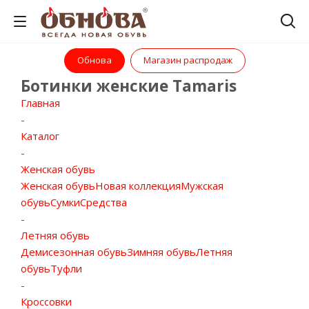
Обнова
Магазин распродаж
Ботинки женские Tamaris
Главная
-
Каталог
-
Женская обувь
Женская обувь
Новая коллекция
Мужская
обувь
Сумки
Средства
-
Летняя обувь
Демисезонная обувь
Зимняя обувь
Летняя
обувь
Туфли
-
Кроссовки