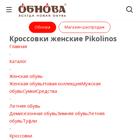
Обнова
Магазин распродаж
Кроссовки женские Pikolinos
Главная
-
Каталог
-
Женская обувь
Женская обувь
Новая коллекция
Мужская
обувь
Сумки
Средства
-
Летняя обувь
Демисезонная обувь
Зимняя обувь
Летняя
обувь
Туфли
-
Кроссовки