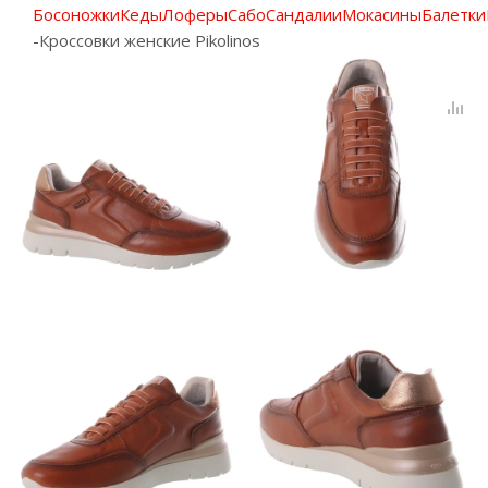
Босоножки
Кеды
Лоферы
Сабо
Сандалии
Мокасины
Балетки
-
Кроссовки женские Pikolinos