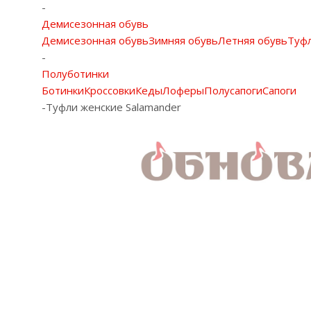
-
Демисезонная обувь
Демисезонная обувь
Зимняя обувь
Летняя обувь
Туф
-
Полуботинки
Ботинки
Кроссовки
Кеды
Лоферы
Полусапоги
Сапоги
-
Туфли женские Salamander