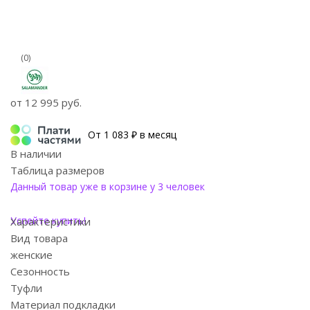
(0)
от
12 995 руб.
От 1 083 ₽ в месяц
В наличии
Таблица размеров
Данный товар уже в корзине у 3 человек
Успейте купить!
Характеристики
Вид товара
женские
Сезонность
Туфли
Материал подкладки