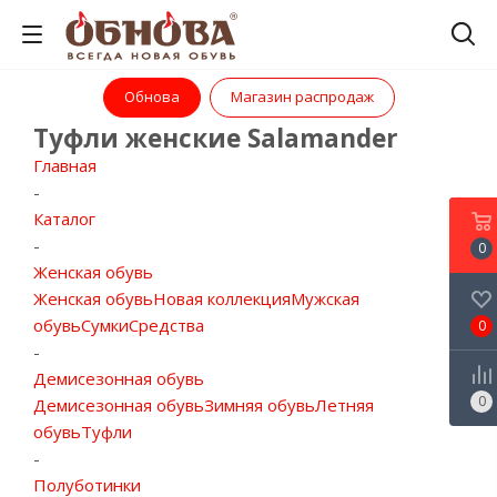
Обнова
Магазин распродаж
Туфли женские Salamander
Главная
-
Каталог
-
0
Женская обувь
Женская обувь
Новая коллекция
Мужская
обувь
Сумки
Средства
0
-
Демисезонная обувь
0
Демисезонная обувь
Зимняя обувь
Летняя
обувь
Туфли
-
Полуботинки