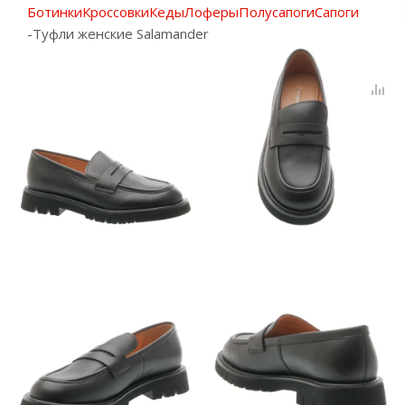
Ботинки
Кроссовки
Кеды
Лоферы
Полусапоги
Сапоги
-
Туфли женские Salamander