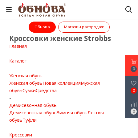
Обнова
Магазин распродаж
Кроссовки женские Strobbs
Главная
-
Каталог
-
0
Женская обувь
Женская обувь
Новая коллекция
Мужская
обувь
Сумки
Средства
0
-
Демисезонная обувь
0
Демисезонная обувь
Зимняя обувь
Летняя
обувь
Туфли
-
Кроссовки