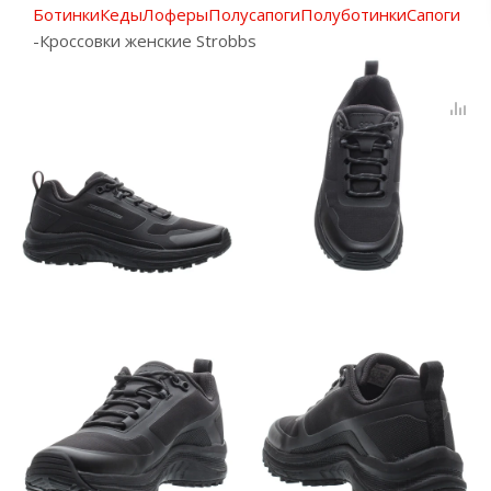
Ботинки
Кеды
Лоферы
Полусапоги
Полуботинки
Сапоги
-
Кроссовки женские Strobbs