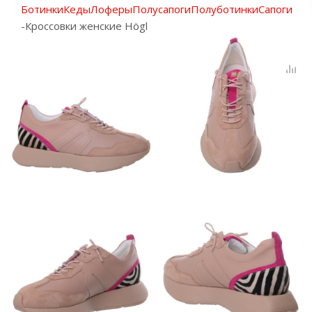
Ботинки
Кеды
Лоферы
Полусапоги
Полуботинки
Сапоги
-
Кроссовки женские Högl