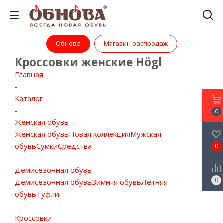
Обнова
Магазин распродаж
Кроссовки женские Högl
Главная
-
Каталог
-
0
Женская обувь
Женская обувь
Новая коллекция
Мужская
обувь
Сумки
Средства
0
-
Демисезонная обувь
0
Демисезонная обувь
Зимняя обувь
Летняя
обувь
Туфли
-
Кроссовки