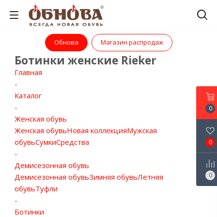
Обнова
Магазин распродаж
Ботинки женские Rieker
Главная
-
Каталог
-
0
Женская обувь
Женская обувь
Новая коллекция
Мужская
обувь
Сумки
Средства
0
-
Демисезонная обувь
0
Демисезонная обувь
Зимняя обувь
Летняя
обувь
Туфли
-
Ботинки