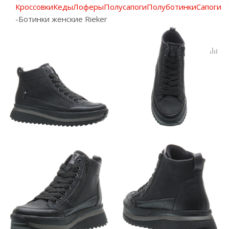
Кроссовки
Кеды
Лоферы
Полусапоги
Полуботинки
Сапоги
-
Ботинки женские Rieker