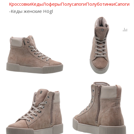
Кроссовки
Кеды
Лоферы
Полусапоги
Полуботинки
Сапоги
-
Кеды женские Högl