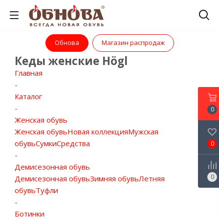
Обнова
Магазин распродаж
Кеды женские Högl
Главная
-
Каталог
-
0
Женская обувь
Женская обувь
Новая коллекция
Мужская
обувь
Сумки
Средства
0
-
Демисезонная обувь
0
Демисезонная обувь
Зимняя обувь
Летняя
обувь
Туфли
-
Ботинки