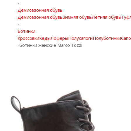
-
Демисезонная обувь
Демисезонная обувь
Зимняя обувь
Летняя обувь
Туф
-
Ботинки
Кроссовки
Кеды
Лоферы
Полусапоги
Полуботинки
Сапо
-
Ботинки женские Marco Tozzi