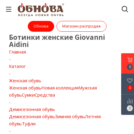
Обнова
Магазин распродаж
Ботинки женские Giovanni
Aidini
Главная
-
Каталог
0
-
Женская обувь
Женская обувь
Новая коллекция
Мужская
0
обувь
Сумки
Средства
-
0
Демисезонная обувь
Демисезонная обувь
Зимняя обувь
Летняя
обувь
Туфли
-