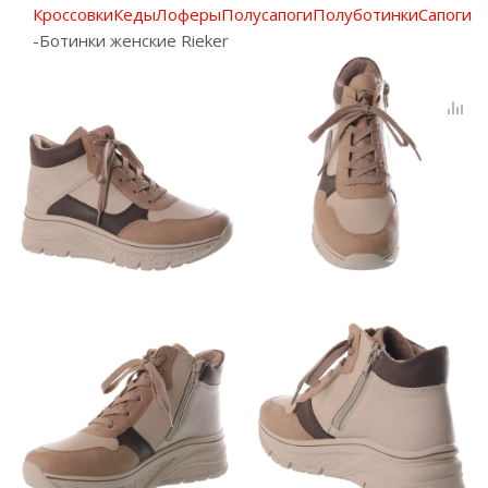
Кроссовки
Кеды
Лоферы
Полусапоги
Полуботинки
Сапоги
-
Ботинки женские Rieker