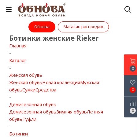
Обнова
Магазин распродаж
Ботинки женские Rieker
Главная
-
Каталог
-
0
Женская обувь
Женская обувь
Новая коллекция
Мужская
обувь
Сумки
Средства
0
-
Демисезонная обувь
0
Демисезонная обувь
Зимняя обувь
Летняя
обувь
Туфли
-
Ботинки