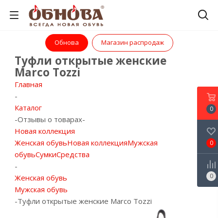
Обнова
Магазин распродаж
Туфли открытые женские
Marco Tozzi
Главная
-
Каталог
0
-
Отзывы о товарах
-
Новая коллекция
Женская обувь
Новая коллекция
Мужская
0
обувь
Сумки
Средства
-
0
Женская обувь
Мужская обувь
-
Туфли открытые женские Marco Tozzi