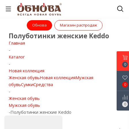
Обнова
Магазин распродаж
Полуботинки женские Keddo
Главная
-
Каталог
-
0
Новая коллекция
Женская обувь
Новая коллекция
Мужская
обувь
Сумки
Средства
0
-
Женская обувь
0
Мужская обувь
-
Полуботинки женские Keddo