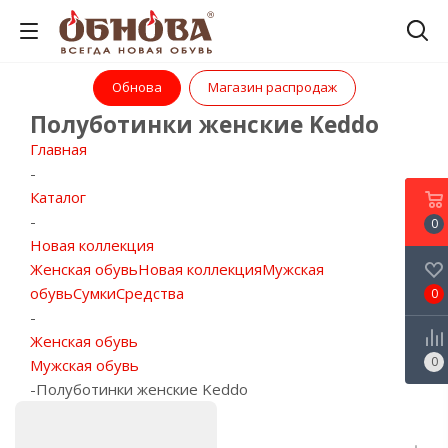
Обнова
Магазин распродаж
Полуботинки женские Keddo
Главная
-
Каталог
-
0
Новая коллекция
Женская обувь
Новая коллекция
Мужская
обувь
Сумки
Средства
0
-
Женская обувь
0
Мужская обувь
-
Полуботинки женские Keddo