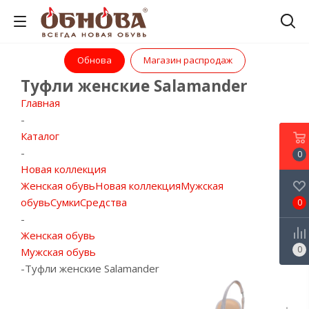
Обнова
Магазин распродаж
Туфли женские Salamander
Главная
-
Каталог
-
0
Новая коллекция
Женская обувь
Новая коллекция
Мужская
обувь
Сумки
Средства
0
-
Женская обувь
0
Мужская обувь
-
Туфли женские Salamander