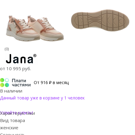
(0)
от
10 995 руб.
От 916 ₽ в месяц
В наличии
Данный товар уже в корзине у 1 человек
Успейте купить!
Характеристики
Вид товара
женские
Сезонность