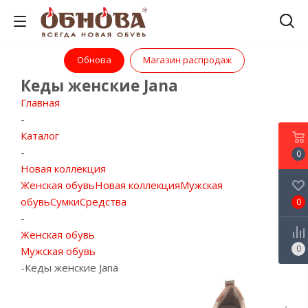
Обнова
Магазин распродаж
Кеды женские Jana
Главная
-
Каталог
-
0
Новая коллекция
Женская обувь
Новая коллекция
Мужская
обувь
Сумки
Средства
0
-
Женская обувь
0
Мужская обувь
-
Кеды женские Jana