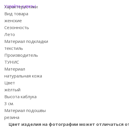
Успейте купить!
Характеристики
Вид товара
женские
Сезонность
Лето
Материал подкладки
текстиль
Производитель
ТУНИС
Материал
натуральная кожа
Цвет
жёлтый
Высота каблука
3 см.
Материал подошвы
резина
Цвет изделия на фотографии может отличаться от 