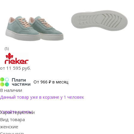
(5)
от
11 595 руб.
От 966 ₽ в месяц
В наличии
Данный товар уже в корзине у 1 человек
Успейте купить!
Характеристики
Вид товара
женские
Сезонность