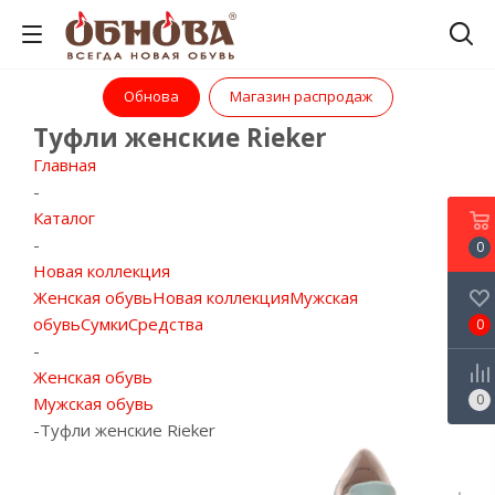
Обнова
Магазин распродаж
Туфли женские Rieker
Главная
-
Каталог
-
0
Новая коллекция
Женская обувь
Новая коллекция
Мужская
обувь
Сумки
Средства
0
-
Женская обувь
0
Мужская обувь
-
Туфли женские Rieker