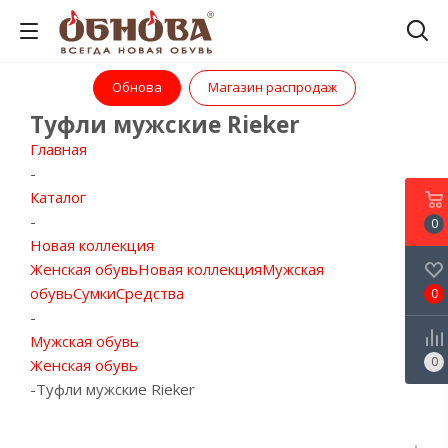
Обнова
Магазин распродаж
Туфли мужские Rieker
Главная
-
Каталог
-
0
Новая коллекция
Женская обувь
Новая коллекция
Мужская
обувь
Сумки
Средства
0
-
Мужская обувь
0
Женская обувь
-
Туфли мужские Rieker