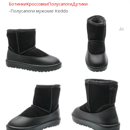
Ботинки
Кроссовки
Полусапоги
Дутики
-
Полусапоги мужские Keddo