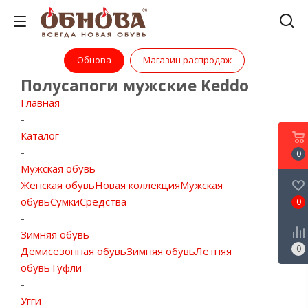
Обнова
Магазин распродаж
Полусапоги мужские Keddo
Главная
-
Каталог
-
0
Мужская обувь
Женская обувь
Новая коллекция
Мужская
обувь
Сумки
Средства
0
-
Зимняя обувь
0
Демисезонная обувь
Зимняя обувь
Летняя
обувь
Туфли
-
Угги