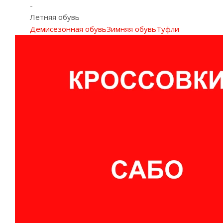
-
Летняя обувь
Демисезонная обувь
Зимняя обувь
Туфли