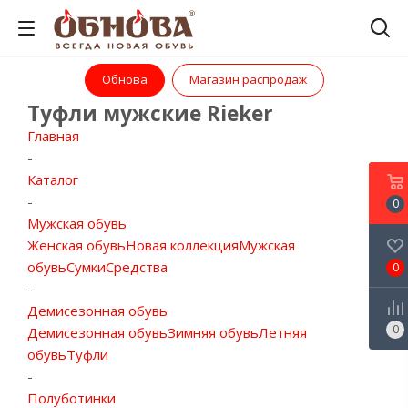
Обнова
Магазин распродаж
Туфли мужские Rieker
Главная
-
Каталог
-
0
Мужская обувь
Женская обувь
Новая коллекция
Мужская
обувь
Сумки
Средства
0
-
Демисезонная обувь
0
Демисезонная обувь
Зимняя обувь
Летняя
обувь
Туфли
-
Полуботинки