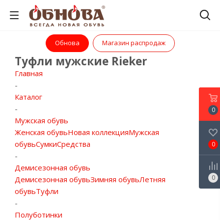
Обнова
Магазин распродаж
Туфли мужские Rieker
Главная
-
Каталог
-
0
Мужская обувь
Женская обувь
Новая коллекция
Мужская
обувь
Сумки
Средства
0
-
Демисезонная обувь
0
Демисезонная обувь
Зимняя обувь
Летняя
обувь
Туфли
-
Полуботинки