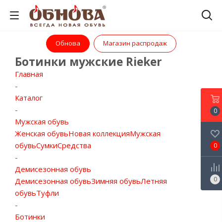
Обнова
Магазин распродаж
Ботинки мужские Rieker
Главная
-
Каталог
-
0
Мужская обувь
Женская обувь
Новая коллекция
Мужская
обувь
Сумки
Средства
0
-
Демисезонная обувь
0
Демисезонная обувь
Зимняя обувь
Летняя
обувь
Туфли
-
Ботинки