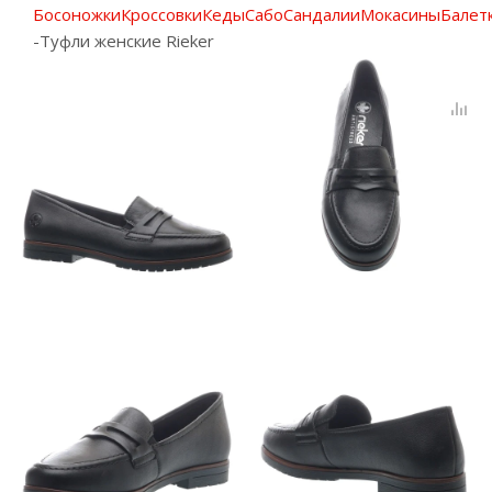
Босоножки
Кроссовки
Кеды
Сабо
Сандалии
Мокасины
Балет
-
Туфли женские Rieker