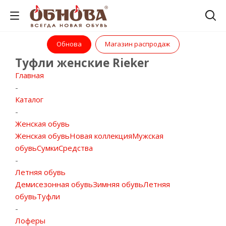
Обнова
Магазин распродаж
Туфли женские Rieker
Главная
-
Каталог
-
Женская обувь
Женская обувь
Новая коллекция
Мужская
обувь
Сумки
Средства
-
Летняя обувь
Демисезонная обувь
Зимняя обувь
Летняя
обувь
Туфли
-
Лоферы