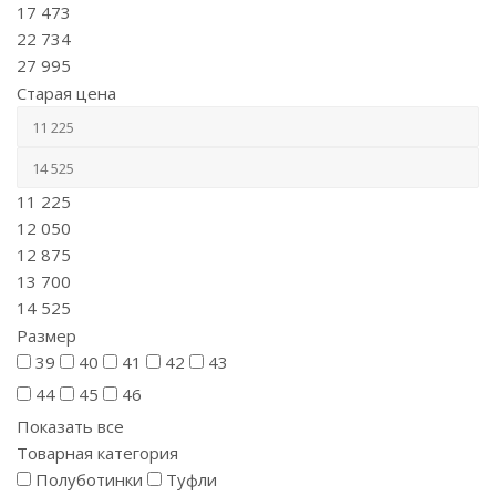
17 473
22 734
27 995
Старая цена
11 225
12 050
12 875
13 700
14 525
Размер
39
40
41
42
43
44
45
46
Показать все
Товарная категория
Полуботинки
Туфли