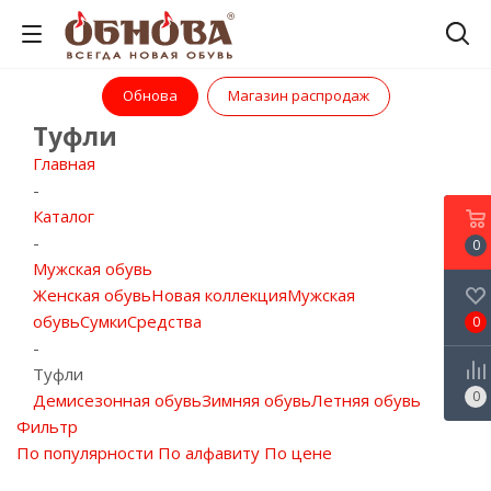
Обнова
Магазин распродаж
Туфли
Главная
-
Каталог
-
0
Мужская обувь
Женская обувь
Новая коллекция
Мужская
обувь
Сумки
Средства
0
-
Туфли
0
Демисезонная обувь
Зимняя обувь
Летняя обувь
Фильтр
По популярности
По алфавиту
По цене