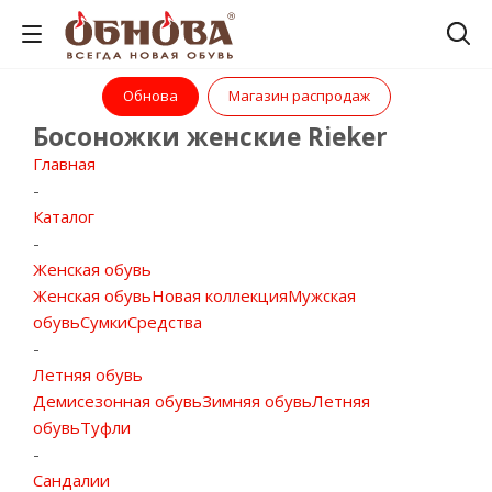
Обнова
Магазин распродаж
Босоножки женские Rieker
Главная
-
Каталог
-
Женская обувь
Женская обувь
Новая коллекция
Мужская
обувь
Сумки
Средства
-
Летняя обувь
Демисезонная обувь
Зимняя обувь
Летняя
обувь
Туфли
-
Сандалии