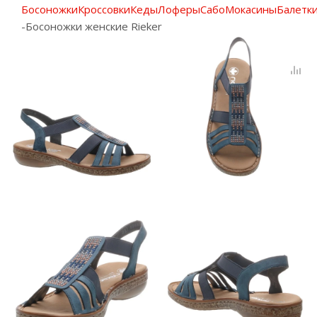
Босоножки
Кроссовки
Кеды
Лоферы
Сабо
Мокасины
Балетк
-
Босоножки женские Rieker