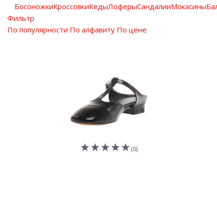
Босоножки
Кроссовки
Кеды
Лоферы
Сандалии
Мокасины
Ба
Фильтр
По популярности
По алфавиту
По цене
(0)