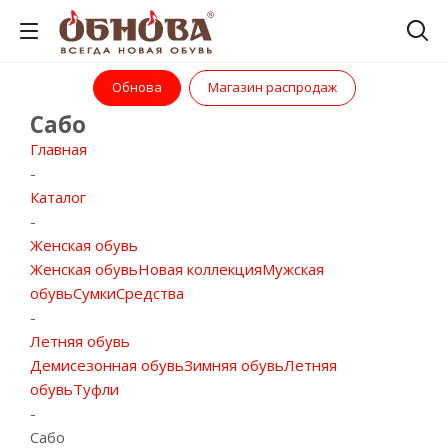
Обнова
Магазин распродаж
Сабо
Главная
-
Каталог
-
Женская обувь
Женская обувь
Новая коллекция
Мужская
обувь
Сумки
Средства
-
Летняя обувь
Демисезонная обувь
Зимняя обувь
Летняя
обувь
Туфли
-
Сабо