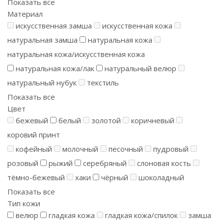
Показать все
Материал
искусственная замша
искусственная кожа
натуральная замша
натуральная кожа
натуральная кожа/искусственная кожа
натуральная кожа/лак
натуральный велюр
натуральный нубук
текстиль
Показать все
Цвет
бежевый
белый
золотой
коричневый
коровий принт
кофейный
молочный
песочный
пудровый
розовый
рыжий
серебряный
слоновая кость
тёмно-бежевый
хаки
чёрный
шоколадный
Показать все
Тип кожи
велюр
гладкая кожа
гладкая кожа/спилок
замша