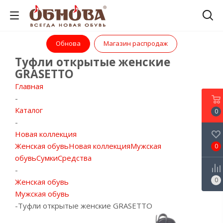
Обнова
Магазин распродаж
Туфли открытые женские
GRASETTO
Главная
-
Каталог
0
-
Новая коллекция
Женская обувь
Новая коллекция
Мужская
0
обувь
Сумки
Средства
-
0
Женская обувь
Мужская обувь
-
Туфли открытые женские GRASETTO