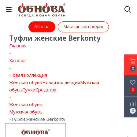
Обнова
Магазин распродаж
Туфли женские Berkonty
Главная
-
Каталог
-
0
Новая коллекция
Женская обувь
Новая коллекция
Мужская
обувь
Сумки
Средства
0
-
Женская обувь
0
Мужская обувь
-
Туфли женские Berkonty